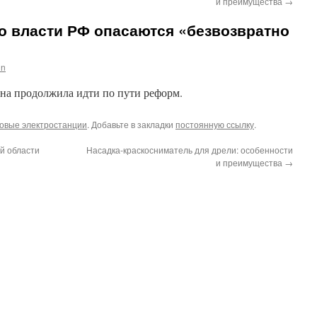
и преимущества
→
то власти РФ опасаются «безвозвратно
in
ина продолжила идти по пути реформ.
овые электростанции
. Добавьте в закладки
постоянную ссылку
.
й области
Насадка-краскосниматель для дрели: особенности
и преимущества
→