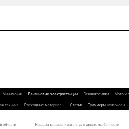
Минимойки
Бензиновые электростанции
Газонокосилки
Мотобл
ая техника
Расходные материалы
Статьи
Триммеры бензокосы
й области
Насадка-краскосниматель для дрели: особенности