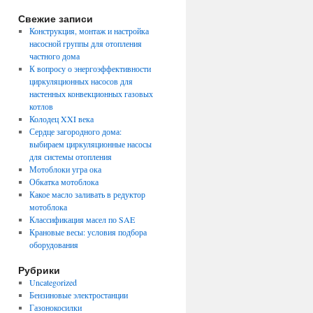
Свежие записи
Конструкция, монтаж и настройка
насосной группы для отопления
частного дома
К вопросу о энергоэффективности
циркуляционных насосов для
настенных конвекционных газовых
котлов
Колодец XXI века
Сердце загородного дома:
выбираем циркуляционные насосы
для системы отопления
Мотоблоки угра ока
Обкатка мотоблока
Какое масло заливать в редуктор
мотоблока
Классификация масел по SAE
Крановые весы: условия подбора
оборудования
Рубрики
Uncategorized
Бензиновые электростанции
Газонокосилки