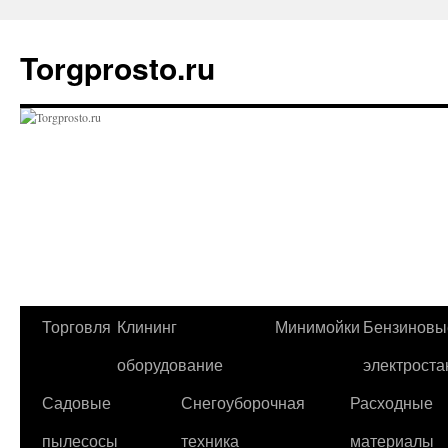
Перейти
к
Torgprosto.ru
содержимому
Торговля
Клининг
Минимойки
Бензиновы
оборудование
электроста
Садовые
Снегоуборочная
Расходные
пылесосы
техника
материалы