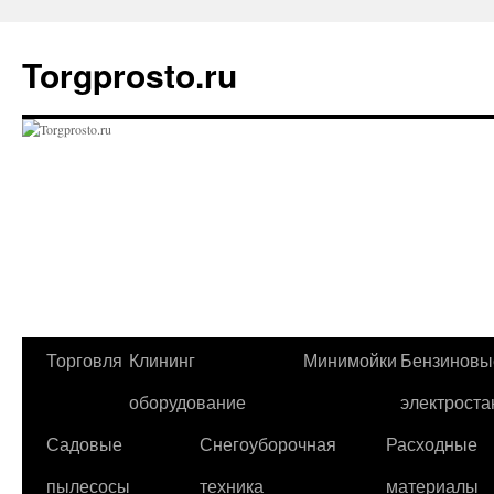
Перейти
к
Torgprosto.ru
содержимому
Торговля
Клининг
Минимойки
Бензиновы
оборудование
электроста
Садовые
Снегоуборочная
Расходные
пылесосы
техника
материалы