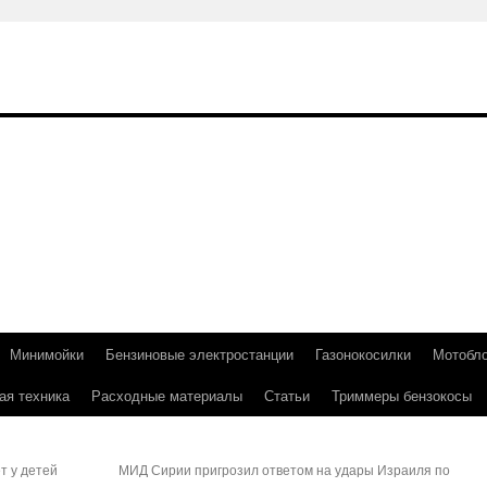
Минимойки
Бензиновые электростанции
Газонокосилки
Мотобл
ая техника
Расходные материалы
Статьи
Триммеры бензокосы
т у детей
МИД Сирии пригрозил ответом на удары Израиля по