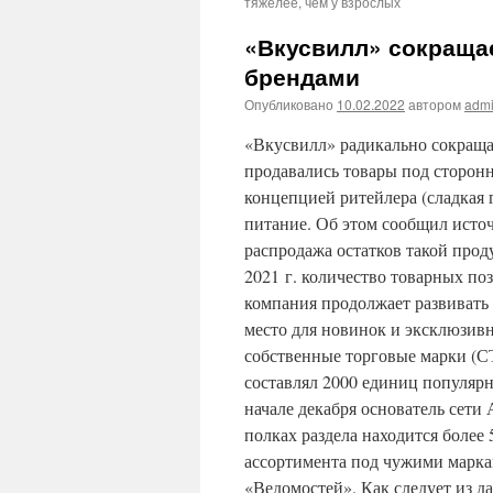
тяжелее, чем у взрослых
«Вкусвилл» сокраща
брендами
Опубликовано
10.02.2022
автором
adm
«Вкусвилл» радикально сокращае
продавались товары под сторон
концепцией ритейлера (сладкая 
питание. Об этом сообщил источ
распродажа остатков такой прод
2021 г. количество товарных по
компания продолжает развивать 
место для новинок и эксклюзивн
собственные торговые марки (С
составлял 2000 единиц популярн
начале декабря основатель сети
полках раздела находится более 
ассортимента под чужими маркам
«Ведомостей». Как следует из д