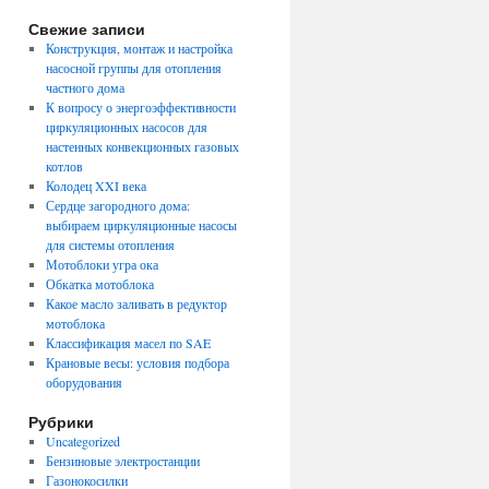
Свежие записи
Конструкция, монтаж и настройка
насосной группы для отопления
частного дома
К вопросу о энергоэффективности
циркуляционных насосов для
настенных конвекционных газовых
котлов
Колодец XXI века
Сердце загородного дома:
выбираем циркуляционные насосы
для системы отопления
Мотоблоки угра ока
Обкатка мотоблока
Какое масло заливать в редуктор
мотоблока
Классификация масел по SAE
Крановые весы: условия подбора
оборудования
Рубрики
Uncategorized
Бензиновые электростанции
Газонокосилки