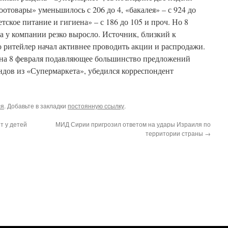
отовары» уменьшилось с 206 до 4, «бакалея» – с 924 до
детское питание и гигиена» – с 186 до 105 и проч. Но 8
а у компании резко выросло. Источник, близкий к
то ритейлер начал активнее проводить акции и распродажи.
 на 8 февраля подавляющее большинство предложений
ндов из «Супермаркета», убедился корреспондент
ля
. Добавьте в закладки
постоянную ссылку
.
т у детей
МИД Сирии пригрозил ответом на удары Израиля по
территории страны
→