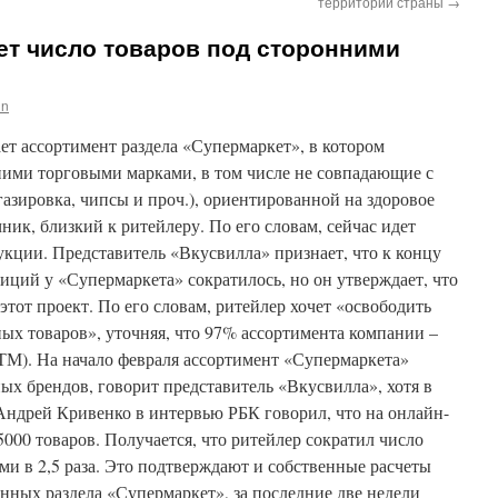
территории страны
→
ет число товаров под сторонними
in
т ассортимент раздела «Супермаркет», в котором
ними торговыми марками, в том числе не совпадающие с
газировка, чипсы и проч.), ориентированной на здоровое
ник, близкий к ритейлеру. По его словам, сейчас идет
укции. Представитель «Вкусвилла» признает, что к концу
зиций у «Супермаркета» сократилось, но он утверждает, что
этот проект. По его словам, ритейлер хочет «освободить
ых товаров», уточняя, что 97% ассортимента компании –
ТМ). На начало февраля ассортимент «Супермаркета»
ых брендов, говорит представитель «Вкусвилла», хотя в
 Андрей Кривенко в интервью РБК говорил, что на онлайн-
5000 товаров. Получается, что ритейлер сократил число
и в 2,5 раза. Это подтверждают и собственные расчеты
анных раздела «Супермаркет», за последние две недели